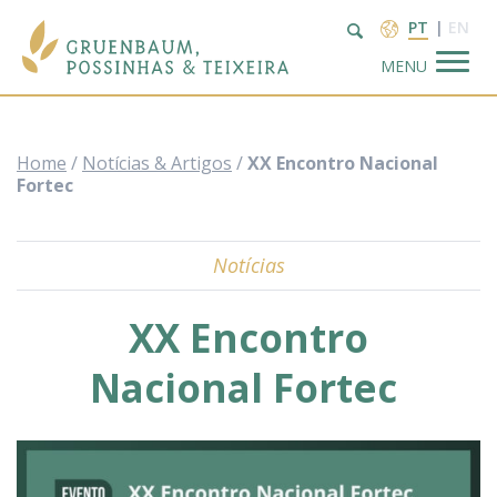
PT
EN
MENU
Home
/
Notícias & Artigos
/
XX Encontro Nacional
Fortec
Notícias
Escritório
XX Encontro
Áreas de
Atuação
Nacional Fortec
Profissionais