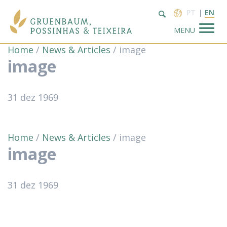
PT
EN
MENU
Home
/
News & Articles
/
image
image
31
dez
1969
About Us
Home
/
News & Articles
/
image
image
Practice
Areas
31
dez
1969
Professionals